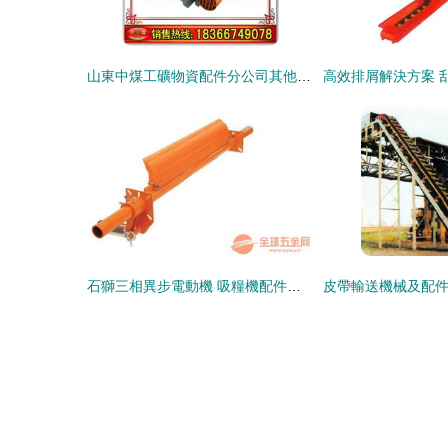
山東中煤工礦物資配件分公司其他礦山施工設備及輸送設備配件產品列表詳解
石獅三相異步電動機 吸糧機配件與不銹鋼防腐輸送設備配件的核心創新