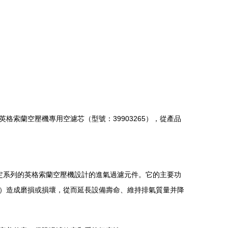
索蘭空壓機專用空濾芯（型號：39903265），從產品
特定系列的英格索蘭空壓機設計的進氣過濾元件。它的主要功
）造成磨損或損壞，從而延長設備壽命、維持排氣質量并降