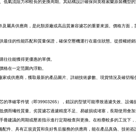
、低氣流阻力和較長的更換周期。其結構設計確保與英格索蘭原裝機型的
件及屬具供應商，是此類原廠或高品質兼容濾芯的重要來源。價格方面，英格
供最佳的性能匹配和質量保證，確保空壓機運行在最佳狀態。從授權經銷
購往往能獲得更優惠的單價。
價格在一定范圍內浮動。
等廠家或供應商，獲取最新的產品圖片、詳細技術參數、現貨情況及確切報
的準確零件號（即39903265），錯誤的型號可能導致過濾失效、設備
低價而犧牲質量。劣質濾芯過濾精度不足、易破損或堵塞，長期使用會加
手冊建議的周期或壓差指示進行定期檢查與更換。在粉塵較多的工況下，
設備配件、具有正規資質和良好售后服務的供應商，能在產品真偽、技術咨