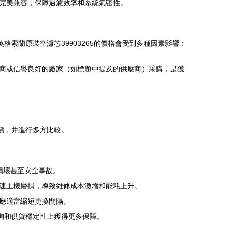
完美兼容，保障過濾效率和系統氣密性。
索蘭原裝空濾芯39903265的價格會受到多種因素影響：
商或信譽良好的廠家（如標題中提及的供應商）采購，是獲
價，并進行多方比較。
損壞甚至安全事故。
速主機磨損，導致維修成本激增和能耗上升。
應適當縮短更換間隔。
詢和供貨穩定性上獲得更多保障。