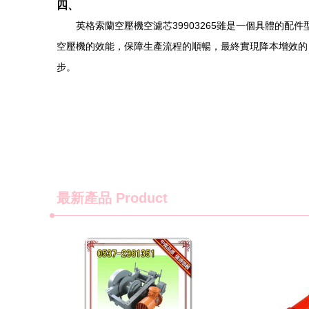
四、
英格索蘭空壓機空濾芯39903265雖是一個具體的
空壓機的效能，保障生產流程的順暢，最終實現降本增效的
步。
最新產品
Product