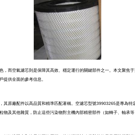
，而空氣濾芯則是保障其高效、穩定運行的關鍵部件之一。本文聚焦于英格
戶提供全面的參考信息。
其原廠配件以高品質和精準匹配著稱。空濾芯型號39903265是專為
粒物及其他雜質，防止這些污染物對主機內部精密部件（如轉子、軸承等