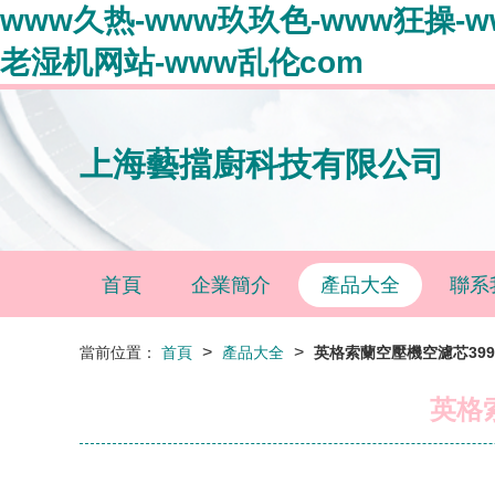
www久热-www玖玖色-www狂操-w
老湿机网站-www乱伦com
上海藝擋廚科技有限公司
首頁
企業簡介
產品大全
聯系
>
>
當前位置：
首頁
產品大全
英格索蘭空壓機空濾芯399
英格