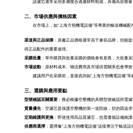
該濾芯通常采用多層復合過濾材料制成，具備高容塵量
二、市場供應與價格因素
在市場上，如“上海方朔機電設備”等專業的輸送機械配
渠道與正品保障
：原廠正品價格通常高于兼容品牌，但能提
得正品配件的重要途徑。
采購批量
：單件購買與批量采購的價格會有差異，大批量采
市場波動
：原材料成本、物流費用及市場供需關系也會導致
建議用戶在采購前，直接咨詢如“上海方朔機電設備”
三、選購與應用要點
型號確認至關重要
：務必根據空壓機的具體型號確認所需濾芯
質量優先
：空濾芯是保護空壓機的第一道防線，切勿因追求
定期維護與更換
：即使使用高品質濾芯，也需遵循設備維護
供應商選擇
：選擇像“上海方朔機電設備”這樣專注于輸送