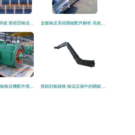
輸送設備配件新突破 眼鏡型輸送帶、網帶傳送帶與金屬輸送鏈的綜合指南
盒飯輸送系統關鍵配件解析 高效運作的核心保障
SGB620/40型刮板輸送機配件價格及挑選高質量刮板輸送機與制造商完全指南
模鍛刮板鏈條 輸送設備中的關鍵承載部件