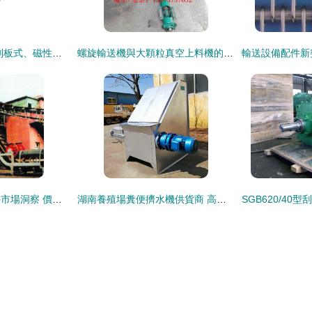
高效排屑解決方案 刮板式、磁性板式、鏈板式排屑機產品促銷與配件供應
螺旋輸送機與大顆粒真空上料機的價格因素與設備介紹
皮帶輸送機械及配件市場洞察 價格、批發與選購全攻略
湖南養殖場糞便擠水機供貨商 高品質輸送設備配件的專業選擇